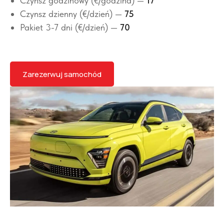
Czynsz godzinowy (€/godzina) —
17
Czynsz dzienny (€/dzień) —
75
Pakiet 3-7 dni (€/dzień) —
70
Zarezerwuj samochód