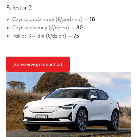
Polestar 2
Czynsz godzinowy (€/godzina) —
18
Czynsz dzienny (€/dzień) —
80
Pakiet 3-7 dni (€/dzień) —
75
Zarezerwuj samochód